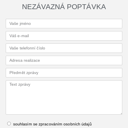
NEZÁVAZNÁ POPTÁVKA
souhlasím se zpracováním
osobních údajů