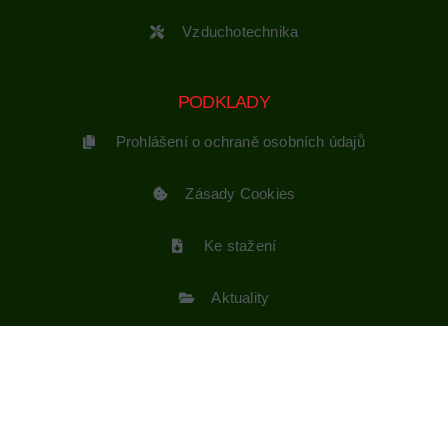
Vzduchotechnika
PODKLADY
Prohlášení o ochraně osobních údajů
Zásady Cookies
Ke stažení
Aktuality
SLEDUJTE NÁS