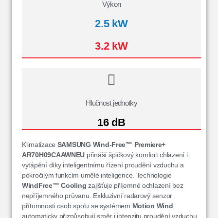
Výkon
2.5 kW
3.2 kW
Hlučnost jednotky
16 dB
Klimatizace
SAMSUNG Wind-Free™ Premiere+
AR70H09CAAWNEU
přináší špičkový komfort chlazení i
vytápění díky inteligentnímu řízení proudění vzduchu a
pokročilým funkcím umělé inteligence. Technologie
WindFree™ Cooling
zajišťuje příjemné ochlazení bez
nepříjemného průvanu. Exkluzivní radarový senzor
přítomnosti osob spolu se systémem
Motion Wind
automaticky přizpůsobují směr i intenzitu proudění vzduchu