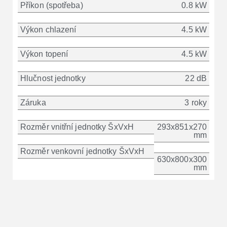
Příkon (spotřeba)
0.8 kW
Výkon chlazení
4.5 kW
Výkon topení
4.5 kW
Hlučnost jednotky
22 dB
Záruka
3 roky
Rozměr vnitřní jednotky ŠxVxH
293x851x270
mm
Rozměr venkovní jednotky ŠxVxH
630x800x300
mm