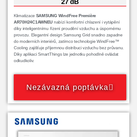
27 dB
Klimatizace
SAMSUNG WindFree Première
AR70H24C1AWNEU
nabízí komfortní chlazení i vytápění
díky inteligentnímu řízení proudění vzduchu a úspornému
provozu. Elegantní design Samsung Grid snadno zapadne
do moderních interiérů, zatímco technologie WindFree™
Cooling zajišťuje příjemnou distribuci vzduchu bez průvanu.
Díky aplikaci SmartThings lze jednotku pohodlně ovládat
odkudkoliv.
Nezávazná poptávka