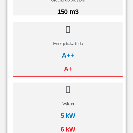
150 m3
Energetická třída
A++
A+
Výkon
5 kW
6 kW