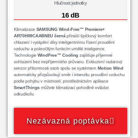
Hlučnost jednotky
16 dB
Klimatizace
SAMSUNG Wind-Free™ Premiere+
AR70H09CAABNEU
černá
přináší špičkový komfort
chlazení i vytápění díky inteligentnímu řízení proudění
vzduchu a pokročilým funkcím umělé inteligence.
Technologie
WindFree™ Cooling
zajišťuje příjemné
ochlazení bez nepříjemného průvanu. Exkluzivní radarový
senzor přítomnosti osob spolu se systémem
Motion Wind
automaticky přizpůsobují směr i intenzitu proudění vzduchu
podle pohybu v místnosti. prostřednictvím aplikace
SmartThings
můžete klimatizaci pohodlně ovládat
odkudkoliv.
Nezávazná poptávka