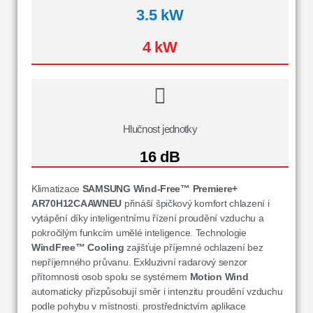
3.5 kW
4 kW
Hlučnost jednotky
16 dB
Klimatizace
SAMSUNG Wind-Free™ Premiere+
AR70H12CAAWNEU
přináší špičkový komfort chlazení i
vytápění díky inteligentnímu řízení proudění vzduchu a
pokročilým funkcím umělé inteligence. Technologie
WindFree™ Cooling
zajišťuje příjemné ochlazení bez
nepříjemného průvanu. Exkluzivní radarový senzor
přítomnosti osob spolu se systémem
Motion Wind
automaticky přizpůsobují směr i intenzitu proudění vzduchu
podle pohybu v místnosti. prostřednictvím aplikace