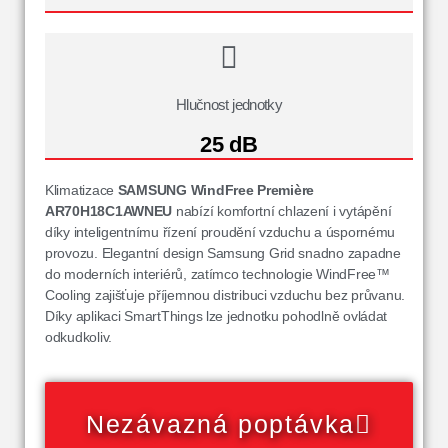
Hlučnost jednotky
25 dB
Klimatizace
SAMSUNG WindFree Première
AR70H18C1AWNEU
nabízí komfortní chlazení i vytápění
díky inteligentnímu řízení proudění vzduchu a úspornému
provozu. Elegantní design Samsung Grid snadno zapadne
do moderních interiérů, zatímco technologie WindFree™
Cooling zajišťuje příjemnou distribuci vzduchu bez průvanu.
Díky aplikaci SmartThings lze jednotku pohodlně ovládat
odkudkoliv.
Nezávazná poptávka