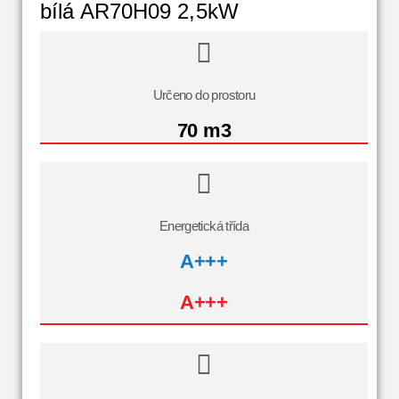
bílá AR70H09 2,5kW
Určeno do prostoru
70 m3
Energetická třída
A+++
A+++