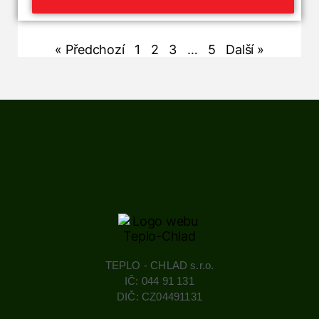
« Předchozí
1
2
3
…
5
Další »
TEPLO - CHLAD s.r.o.
IČ: 044 91 131
DIČ: CZ04491131