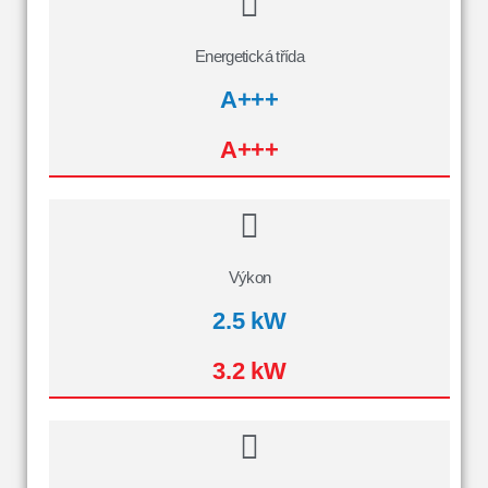
Energetická třída
A+++
A+++
Výkon
2.5 kW
3.2 kW