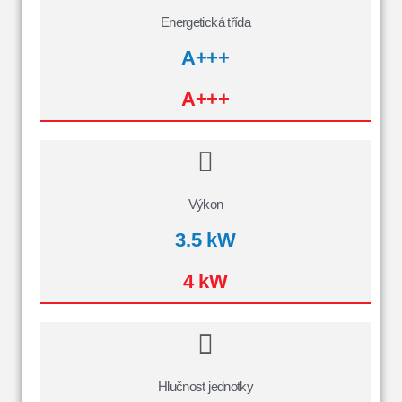
Energetická třída
A+++
A+++
Výkon
3.5 kW
4 kW
Hlučnost jednotky