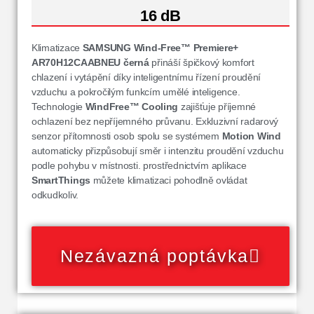
16 dB
Klimatizace
SAMSUNG Wind-Free™ Premiere+
AR70H12CAABNEU
černá
přináší špičkový komfort
chlazení i vytápění díky inteligentnímu řízení proudění
vzduchu a pokročilým funkcím umělé inteligence.
Technologie
WindFree™ Cooling
zajišťuje příjemné
ochlazení bez nepříjemného průvanu. Exkluzivní radarový
senzor přítomnosti osob spolu se systémem
Motion Wind
automaticky přizpůsobují směr i intenzitu proudění vzduchu
podle pohybu v místnosti. prostřednictvím aplikace
SmartThings
můžete klimatizaci pohodlně ovládat
odkudkoliv.
Nezávazná poptávka