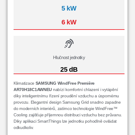
5 kW
6 kW
Hlučnost jednotky
25 dB
Klimatizace
SAMSUNG WindFree Première
AR70H18C1AWNEU
nabízí komfortní chlazení i vytápění
díky inteligentnímu řízení proudění vzduchu a úspornému
provozu. Elegantní design Samsung Grid snadno zapadne
do moderních interiérů, zatímco technologie WindFree™
Cooling zajišťuje příjemnou distribuci vzduchu bez průvanu.
Díky aplikaci SmartThings lze jednotku pohodlně ovládat
odkudkoliv.