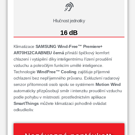
Hlučnost jednotky
16 dB
Klimatizace
SAMSUNG Wind-Free™ Premiere+
AR70H12CAABNEU
černá
přináší špičkový komfort
chlazení i vytápění díky inteligentnímu řízení proudění
vzduchu a pokročilým funkcím umělé inteligence.
Technologie
WindFree™ Cooling
zajišťuje příjemné
ochlazení bez nepříjemného průvanu. Exkluzivní radarový
senzor přítomnosti osob spolu se systémem
Motion Wind
automaticky přizpůsobují směr i intenzitu proudění vzduchu
podle pohybu v místnosti. prostřednictvím aplikace
SmartThings
můžete klimatizaci pohodlně ovládat
odkudkoliv.