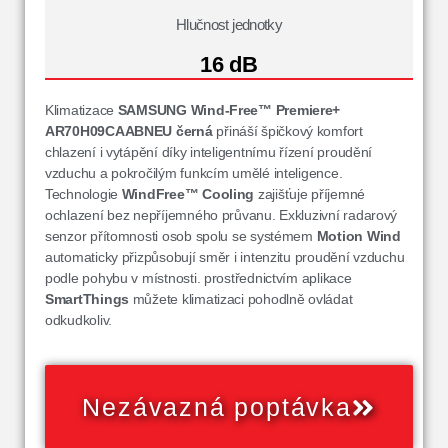
Hlučnost jednotky
16 dB
Klimatizace
SAMSUNG Wind-Free™ Premiere+
AR70H09CAABNEU
černá
přináší špičkový komfort
chlazení i vytápění díky inteligentnímu řízení proudění
vzduchu a pokročilým funkcím umělé inteligence.
Technologie
WindFree™ Cooling
zajišťuje příjemné
ochlazení bez nepříjemného průvanu. Exkluzivní radarový
senzor přítomnosti osob spolu se systémem
Motion Wind
automaticky přizpůsobují směr i intenzitu proudění vzduchu
podle pohybu v místnosti. prostřednictvím aplikace
SmartThings
můžete klimatizaci pohodlně ovládat
odkudkoliv.
Nezávazná poptávka