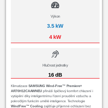
Výkon
3.5 kW
4 kW
Hlučnost jednotky
16 dB
Klimatizace
SAMSUNG Wind-Free™ Premiere+
AR70H12CAAWNEU
přináší špičkový komfort chlazení i
vytápění díky inteligentnímu řízení proudění vzduchu a
pokročilým funkcím umělé inteligence. Technologie
WindFree™ Cooling
zajišťuje příjemné ochlazení bez