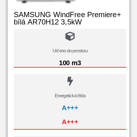
SAMSUNG WindFree Premiere+
bílá AR70H12 3,5kW
Určeno do prostoru
100 m3
Energetická třída
A+++
A+++