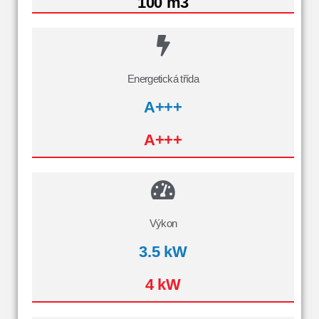
100 m3
Energetická třída
A+++
A+++
Výkon
3.5 kW
4 kW