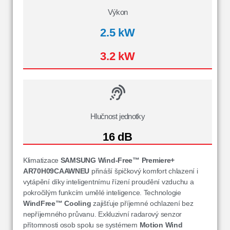
Výkon
2.5 kW
3.2 kW
Hlučnost jednotky
16 dB
Klimatizace
SAMSUNG Wind-Free™ Premiere+
AR70H09CAAWNEU
přináší špičkový komfort chlazení i
vytápění díky inteligentnímu řízení proudění vzduchu a
pokročilým funkcím umělé inteligence. Technologie
WindFree™ Cooling
zajišťuje příjemné ochlazení bez
nepříjemného průvanu. Exkluzivní radarový senzor
přítomnosti osob spolu se systémem
Motion Wind