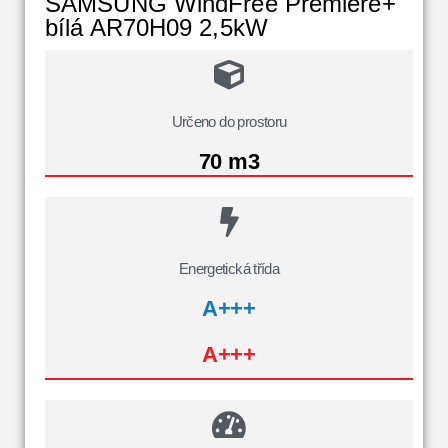
SAMSUNG WindFree Premiere+
bílá AR70H09 2,5kW
Určeno do prostoru
70 m3
Energetická třída
A+++
A+++