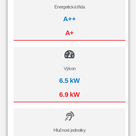
Energetická třída
A++
A+
Výkon
6.5 kW
6.9 kW
Hlučnost jednotky