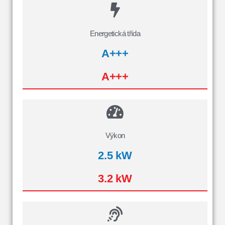
Energetická třída
A+++
A+++
Výkon
2.5 kW
3.2 kW