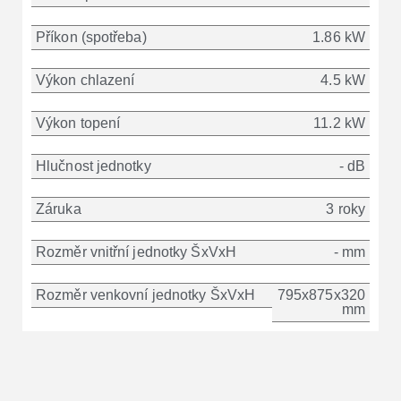
Příkon (spotřeba)
1.86 kW
Výkon chlazení
4.5 kW
Výkon topení
11.2 kW
Hlučnost jednotky
- dB
Záruka
3 roky
Rozměr vnitřní jednotky ŠxVxH
- mm
Rozměr venkovní jednotky ŠxVxH
795x875x320
mm