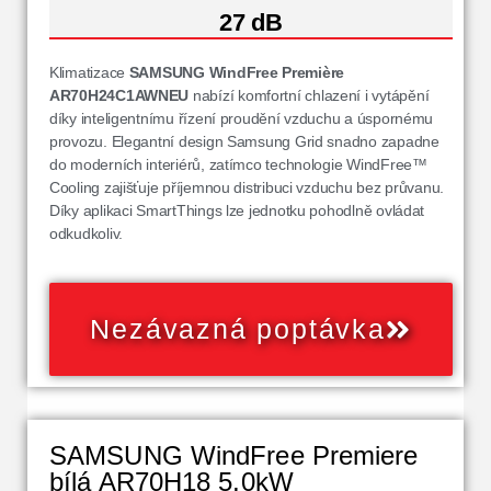
27 dB
Klimatizace
SAMSUNG WindFree Première
AR70H24C1AWNEU
nabízí komfortní chlazení i vytápění
díky inteligentnímu řízení proudění vzduchu a úspornému
provozu. Elegantní design Samsung Grid snadno zapadne
do moderních interiérů, zatímco technologie WindFree™
Cooling zajišťuje příjemnou distribuci vzduchu bez průvanu.
Díky aplikaci SmartThings lze jednotku pohodlně ovládat
odkudkoliv.
Nezávazná poptávka
SAMSUNG WindFree Premiere
bílá AR70H18 5,0kW