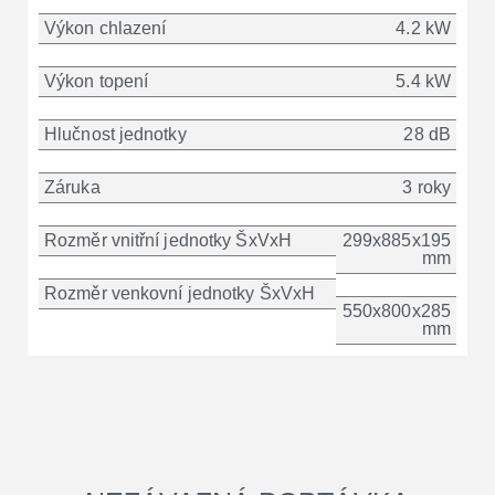
Výkon chlazení
4.2 kW
Výkon topení
5.4 kW
Hlučnost jednotky
28 dB
Záruka
3 roky
Rozměr vnitřní jednotky ŠxVxH
299x885x195
mm
Rozměr venkovní jednotky ŠxVxH
550x800x285
mm