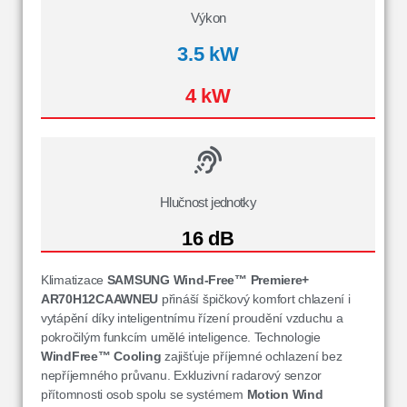
Výkon
3.5 kW
4 kW
Hlučnost jednotky
16 dB
Klimatizace
SAMSUNG Wind-Free™ Premiere+
AR70H12CAAWNEU
přináší špičkový komfort chlazení i
vytápění díky inteligentnímu řízení proudění vzduchu a
pokročilým funkcím umělé inteligence. Technologie
WindFree™ Cooling
zajišťuje příjemné ochlazení bez
nepříjemného průvanu. Exkluzivní radarový senzor
přítomnosti osob spolu se systémem
Motion Wind