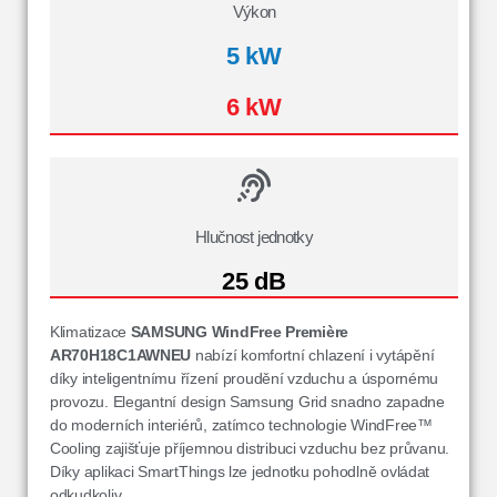
Výkon
5 kW
6 kW
Hlučnost jednotky
25 dB
Klimatizace
SAMSUNG WindFree Première
AR70H18C1AWNEU
nabízí komfortní chlazení i vytápění
díky inteligentnímu řízení proudění vzduchu a úspornému
provozu. Elegantní design Samsung Grid snadno zapadne
do moderních interiérů, zatímco technologie WindFree™
Cooling zajišťuje příjemnou distribuci vzduchu bez průvanu.
Díky aplikaci SmartThings lze jednotku pohodlně ovládat
odkudkoliv.