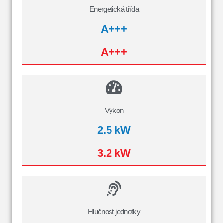
Energetická třída
A+++
A+++
Výkon
2.5 kW
3.2 kW
Hlučnost jednotky