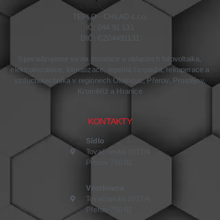
TEPLO - CHLAD s.r.o.
IČ: 044 91 131
DIČ: CZ04491131
Specializujeme se na instalace v oblastech fotovoltaika,
elektroinstalace, klimatizace, tepelná čerpadla, rekuperace a
vzduchotechnika v regionech Olomouc, Přerov, Prostějov,
Kroměříž a Hranice
KONTAKTY
Sídlo
Tovačovská 1017/4
Přerov 750 02
Vzorkovna
Tovačovská 1017/4
Přerov 750 02