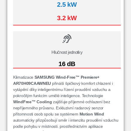
2.5 kW
3.2 kW
Hlučnost jednotky
16 dB
Klimatizace
SAMSUNG Wind-Free™ Premiere+
AR70H09CAAWNEU
přináší špičkový komfort chlazení i
vytápění díky inteligentnímu řízení proudění vzduchu a
pokročilým funkcím umělé inteligence. Technologie
WindFree™ Cooling
zajišťuje příjemné ochlazení bez
nepříjemného průvanu. Exkluzivní radarový senzor
přítomnosti osob spolu se systémem
Motion Wind
automaticky přizpůsobují směr i intenzitu proudění vzduchu
podle pohybu v místnosti. prostřednictvím aplikace