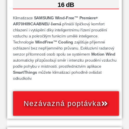
16 dB
Klimatizace
SAMSUNG Wind-Free™ Premiere+
AR70H09CAABNEU
černá
přináší špičkový komfort
chlazení i vytápění díky inteligentnímu řízení proudění
vzduchu a pokročilým funkcím umělé inteligence.
Technologie
WindFree™ Cooling
zajišťuje příjemné
ochlazení bez nepříjemného průvanu. Exkluzivní radarový
senzor přítomnosti osob spolu se systémem
Motion Wind
automaticky přizpůsobují směr i intenzitu proudění vzduchu
podle pohybu v místnosti. prostřednictvím aplikace
SmartThings
můžete klimatizaci pohodlně ovládat
odkudkoliv.
Nezávazná poptávka