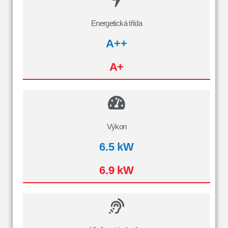
Energetická třída
A++
A+
Výkon
6.5 kW
6.9 kW