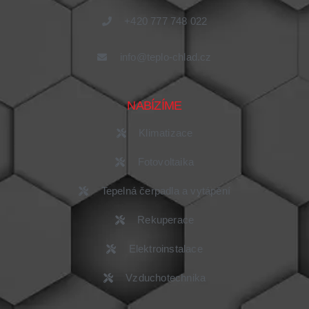
+420 777 748 022
info@teplo-chlad.cz
NABÍZÍME
Klimatizace
Fotovoltaika
Tepelná čerpadla a vytápění
Rekuperace
Elektroinstalace
Vzduchotechnika