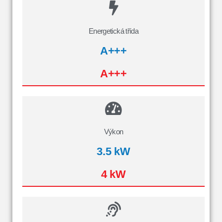
Energetická třída
A+++
A+++
Výkon
3.5 kW
4 kW