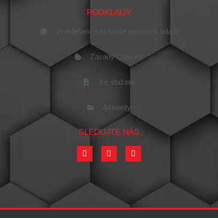
PODKLADY
Prohlášení o ochraně osobních údajů
Zásady Cookies
Ke stažení
Aktuality
SLEDUJTE NÁS