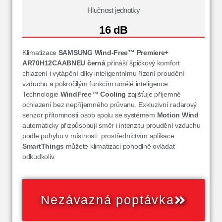
Hlučnost jednotky
16 dB
Klimatizace
SAMSUNG Wind-Free™ Premiere+
AR70H12CAABNEU
černá
přináší špičkový komfort
chlazení i vytápění díky inteligentnímu řízení proudění
vzduchu a pokročilým funkcím umělé inteligence.
Technologie
WindFree™ Cooling
zajišťuje příjemné
ochlazení bez nepříjemného průvanu. Exkluzivní radarový
senzor přítomnosti osob spolu se systémem
Motion Wind
automaticky přizpůsobují směr i intenzitu proudění vzduchu
podle pohybu v místnosti. prostřednictvím aplikace
SmartThings
můžete klimatizaci pohodlně ovládat
odkudkoliv.
Nezávazná poptávka