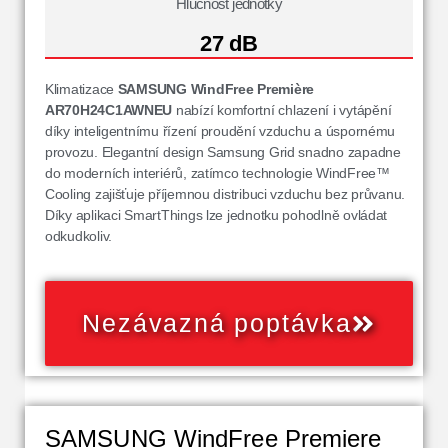
Hlučnost jednotky
27 dB
Klimatizace
SAMSUNG WindFree Première
AR70H24C1AWNEU
nabízí komfortní chlazení i vytápění
díky inteligentnímu řízení proudění vzduchu a úspornému
provozu. Elegantní design Samsung Grid snadno zapadne
do moderních interiérů, zatímco technologie WindFree™
Cooling zajišťuje příjemnou distribuci vzduchu bez průvanu.
Díky aplikaci SmartThings lze jednotku pohodlně ovládat
odkudkoliv.
Nezávazná poptávka
SAMSUNG WindFree Premiere