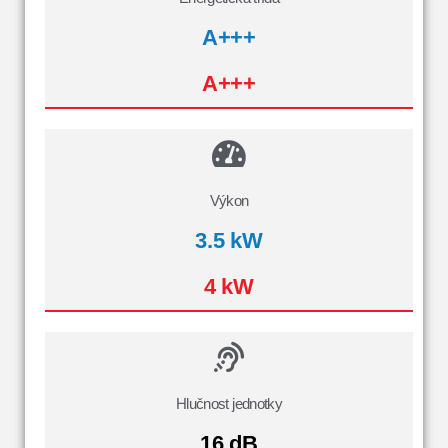
A+++
A+++
Výkon
3.5 kW
4 kW
Hlučnost jednotky
16 dB