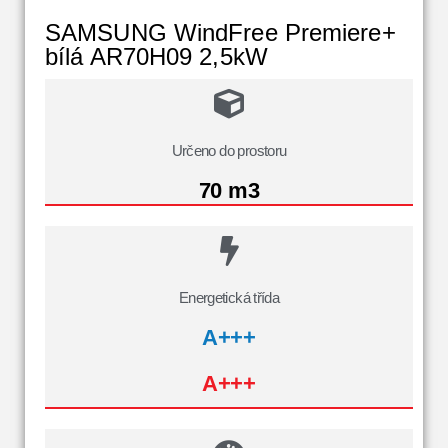
SAMSUNG WindFree Premiere+
bílá AR70H09 2,5kW
Určeno do prostoru
70 m3
Energetická třída
A+++
A+++