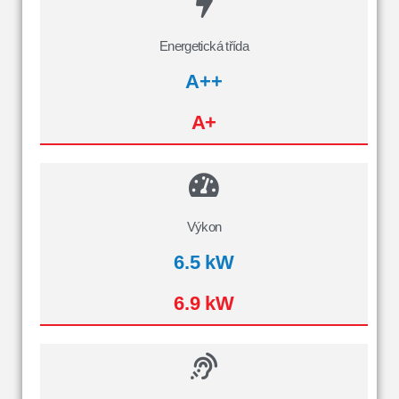
Energetická třída
A++
A+
Výkon
6.5 kW
6.9 kW