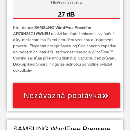
Hlučnost jednotky
27 dB
Klimatizace
SAMSUNG WindFree Première
AR70H24C1AWNEU
nabízí komfortní chlazení i vytápění
díky inteligentnímu řízení proudění vzduchu a úspornému
provozu. Elegantní design Samsung Grid snadno zapadne
do moderních interiérů, zatímco technologie WindFree™
Cooling zajišťuje příjemnou distribuci vzduchu bez průvanu.
Díky aplikaci SmartThings lze jednotku pohodlně ovládat
odkudkoliv.
Nezávazná poptávka
SAMSUNG WindFree Premiere