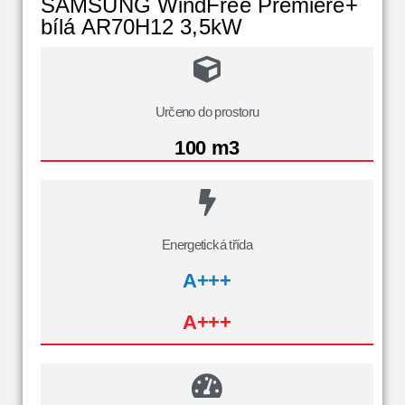
SAMSUNG WindFree Premiere+
bílá AR70H12 3,5kW
Určeno do prostoru
100 m3
Energetická třída
A+++
A+++