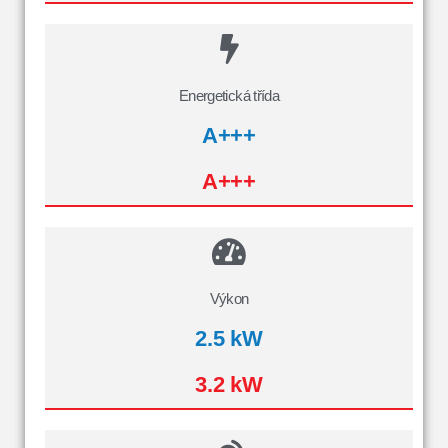
Energetická třída
A+++
A+++
Výkon
2.5 kW
3.2 kW