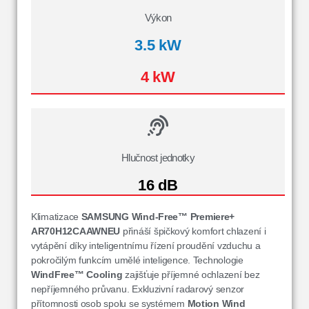
Výkon
3.5 kW
4 kW
Hlučnost jednotky
16 dB
Klimatizace
SAMSUNG Wind-Free™ Premiere+
AR70H12CAAWNEU
přináší špičkový komfort chlazení i
vytápění díky inteligentnímu řízení proudění vzduchu a
pokročilým funkcím umělé inteligence. Technologie
WindFree™ Cooling
zajišťuje příjemné ochlazení bez
nepříjemného průvanu. Exkluzivní radarový senzor
přítomnosti osob spolu se systémem
Motion Wind