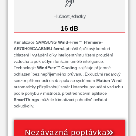
Hlučnost jednotky
16 dB
Klimatizace
SAMSUNG Wind-Free™ Premiere+
AR70H09CAABNEU
černá
přináší špičkový komfort
chlazení i vytápění díky inteligentnímu řízení proudění
vzduchu a pokročilým funkcím umělé inteligence.
Technologie
WindFree™ Cooling
zajišťuje příjemné
ochlazení bez nepříjemného průvanu. Exkluzivní radarový
senzor přítomnosti osob spolu se systémem
Motion Wind
automaticky přizpůsobují směr i intenzitu proudění vzduchu
podle pohybu v místnosti. prostřednictvím aplikace
SmartThings
můžete klimatizaci pohodlně ovládat
odkudkoliv.
Nezávazná poptávka