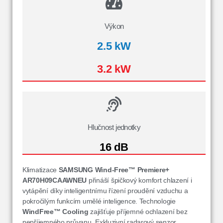
Výkon
2.5 kW
3.2 kW
Hlučnost jednotky
16 dB
Klimatizace
SAMSUNG Wind-Free™ Premiere+
AR70H09CAAWNEU
přináší špičkový komfort chlazení i
vytápění díky inteligentnímu řízení proudění vzduchu a
pokročilým funkcím umělé inteligence. Technologie
WindFree™ Cooling
zajišťuje příjemné ochlazení bez
nepříjemného průvanu. Exkluzivní radarový senzor