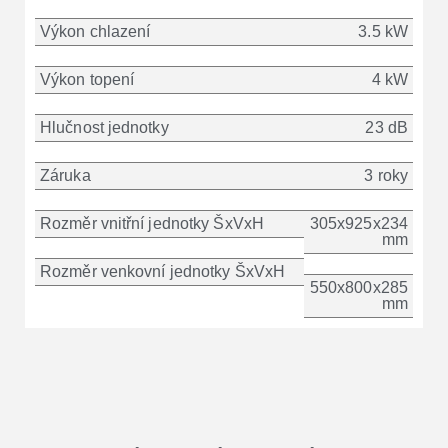
Výkon chlazení
3.5 kW
Výkon topení
4 kW
Hlučnost jednotky
23 dB
Záruka
3 roky
Rozměr vnitřní jednotky ŠxVxH
305x925x234
mm
Rozměr venkovní jednotky ŠxVxH
550x800x285
mm