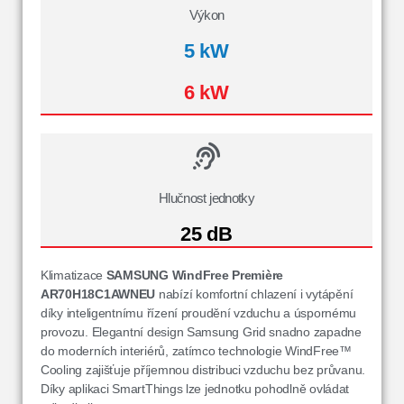
Výkon
5 kW
6 kW
Hlučnost jednotky
25 dB
Klimatizace
SAMSUNG WindFree Première
AR70H18C1AWNEU
nabízí komfortní chlazení i vytápění
díky inteligentnímu řízení proudění vzduchu a úspornému
provozu. Elegantní design Samsung Grid snadno zapadne
do moderních interiérů, zatímco technologie WindFree™
Cooling zajišťuje příjemnou distribuci vzduchu bez průvanu.
Díky aplikaci SmartThings lze jednotku pohodlně ovládat