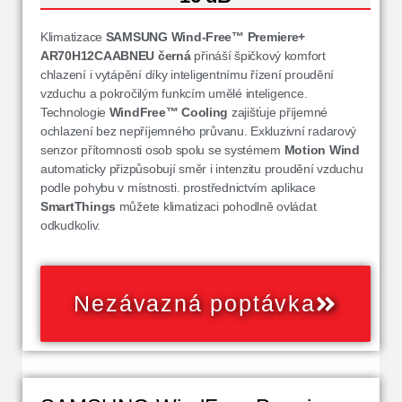
Klimatizace
SAMSUNG Wind-Free™ Premiere+
AR70H12CAABNEU
černá
přináší špičkový komfort
chlazení i vytápění díky inteligentnímu řízení proudění
vzduchu a pokročilým funkcím umělé inteligence.
Technologie
WindFree™ Cooling
zajišťuje příjemné
ochlazení bez nepříjemného průvanu. Exkluzivní radarový
senzor přítomnosti osob spolu se systémem
Motion Wind
automaticky přizpůsobují směr i intenzitu proudění vzduchu
podle pohybu v místnosti. prostřednictvím aplikace
SmartThings
můžete klimatizaci pohodlně ovládat
odkudkoliv.
Nezávazná poptávka