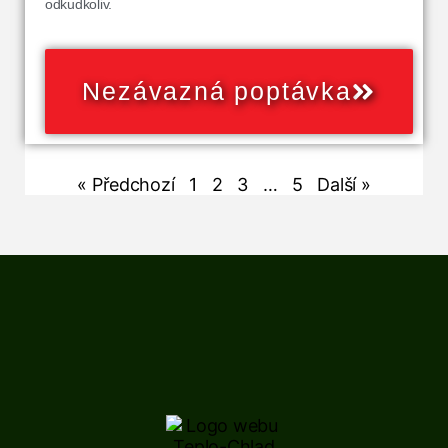
odkudkoliv.
Nezávazná poptávka
« Předchozí
1
2
3
…
5
Další »