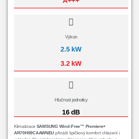
A+++
Výkon
2.5 kW
3.2 kW
Hlučnost jednotky
16 dB
Klimatizace
SAMSUNG Wind-Free™ Premiere+
AR70H09CAAWNEU
přináší špičkový komfort chlazení i