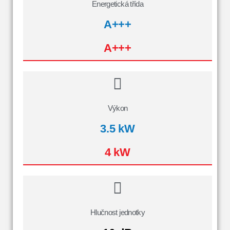
Energetická třída
A+++
A+++
Výkon
3.5 kW
4 kW
Hlučnost jednotky