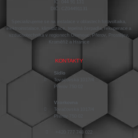
IČ: 044 91 131
DIČ: CZ04491131
Specializujeme se na instalace v oblastech fotovoltaika,
elektroinstalace, klimatizace, tepelná čerpadla, rekuperace a
vzduchotechnika v regionech Olomouc, Přerov, Prostějov,
Kroměříž a Hranice
KONTAKTY
Sídlo
Tovačovská 1017/4
Přerov 750 02
Vzorkovna
Tovačovská 1017/4
Přerov 750 02
+420 777 748 022