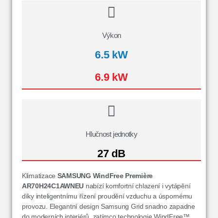
Výkon
6.5 kW
6.9 kW
Hlučnost jednotky
27 dB
Klimatizace
SAMSUNG WindFree Première
AR70H24C1AWNEU
nabízí komfortní chlazení i vytápění
díky inteligentnímu řízení proudění vzduchu a úspornému
provozu. Elegantní design Samsung Grid snadno zapadne
do moderních interiérů, zatímco technologie WindFree™