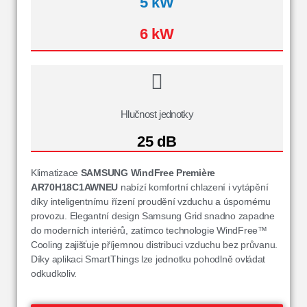
5 kW
6 kW
Hlučnost jednotky
25 dB
Klimatizace
SAMSUNG WindFree Première
AR70H18C1AWNEU
nabízí komfortní chlazení i vytápění
díky inteligentnímu řízení proudění vzduchu a úspornému
provozu. Elegantní design Samsung Grid snadno zapadne
do moderních interiérů, zatímco technologie WindFree™
Cooling zajišťuje příjemnou distribuci vzduchu bez průvanu.
Díky aplikaci SmartThings lze jednotku pohodlně ovládat
odkudkoliv.