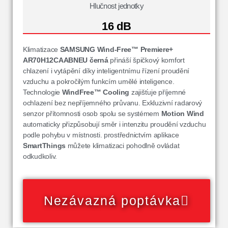
Hlučnost jednotky
16 dB
Klimatizace
SAMSUNG Wind-Free™ Premiere+
AR70H12CAABNEU
černá
přináší špičkový komfort
chlazení i vytápění díky inteligentnímu řízení proudění
vzduchu a pokročilým funkcím umělé inteligence.
Technologie
WindFree™ Cooling
zajišťuje příjemné
ochlazení bez nepříjemného průvanu. Exkluzivní radarový
senzor přítomnosti osob spolu se systémem
Motion Wind
automaticky přizpůsobují směr i intenzitu proudění vzduchu
podle pohybu v místnosti. prostřednictvím aplikace
SmartThings
můžete klimatizaci pohodlně ovládat
odkudkoliv.
Nezávazná poptávka