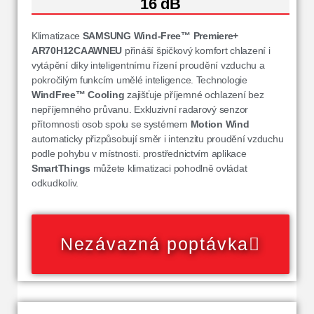
16 dB
Klimatizace
SAMSUNG Wind-Free™ Premiere+
AR70H12CAAWNEU
přináší špičkový komfort chlazení i
vytápění díky inteligentnímu řízení proudění vzduchu a
pokročilým funkcím umělé inteligence. Technologie
WindFree™ Cooling
zajišťuje příjemné ochlazení bez
nepříjemného průvanu. Exkluzivní radarový senzor
přítomnosti osob spolu se systémem
Motion Wind
automaticky přizpůsobují směr i intenzitu proudění vzduchu
podle pohybu v místnosti. prostřednictvím aplikace
SmartThings
můžete klimatizaci pohodlně ovládat
odkudkoliv.
Nezávazná poptávka