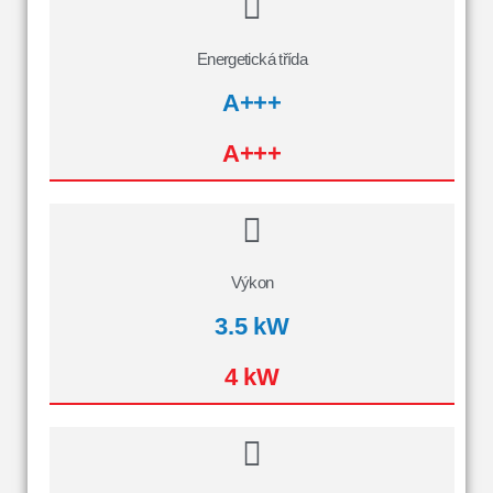
Energetická třída
A+++
A+++
Výkon
3.5 kW
4 kW