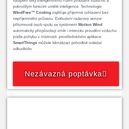
vytápění díky inteligentnímu řízení proudění vzduchu a
pokročilým funkcím umělé inteligence. Technologie
WindFree™ Cooling
zajišťuje příjemné ochlazení bez
nepříjemného průvanu. Exkluzivní radarový senzor
přítomnosti osob spolu se systémem
Motion Wind
automaticky přizpůsobují směr i intenzitu proudění vzduchu
podle pohybu v místnosti. prostřednictvím aplikace
SmartThings
můžete klimatizaci pohodlně ovládat
odkudkoliv.
Nezávazná poptávka