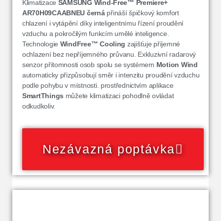
Klimatizace
SAMSUNG Wind-Free™ Premiere+
AR70H09CAABNEU
černá
přináší špičkový komfort
chlazení i vytápění díky inteligentnímu řízení proudění
vzduchu a pokročilým funkcím umělé inteligence.
Technologie
WindFree™ Cooling
zajišťuje příjemné
ochlazení bez nepříjemného průvanu. Exkluzivní radarový
senzor přítomnosti osob spolu se systémem
Motion Wind
automaticky přizpůsobují směr i intenzitu proudění vzduchu
podle pohybu v místnosti. prostřednictvím aplikace
SmartThings
můžete klimatizaci pohodlně ovládat
odkudkoliv.
Nezávazná poptávka