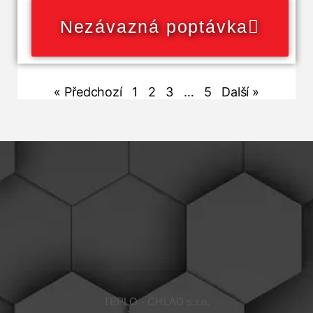
Nezávazná poptávka
« Předchozí
1
2
3
…
5
Další »
TEPLO - CHLAD s.r.o.