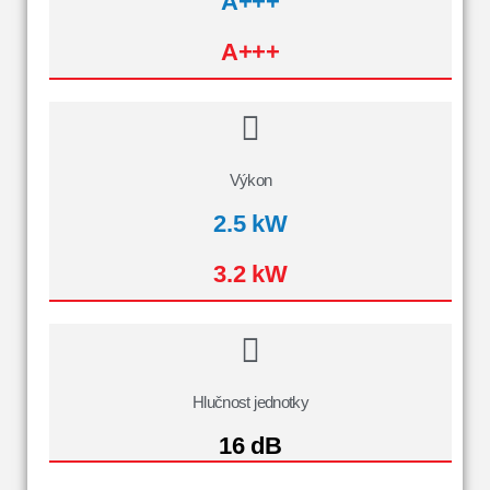
A+++
A+++
Výkon
2.5 kW
3.2 kW
Hlučnost jednotky
16 dB