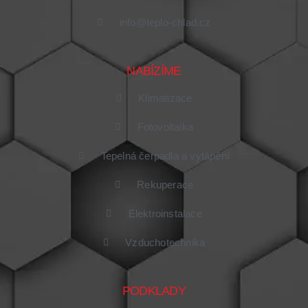
info@teplo-chlad.cz
NABÍZÍME
Klimatizace
Fotovoltaika
Tepelná čerpadla a vytápění
Rekuperace
Elektroinstalace
Vzduchotechnika
PODKLADY